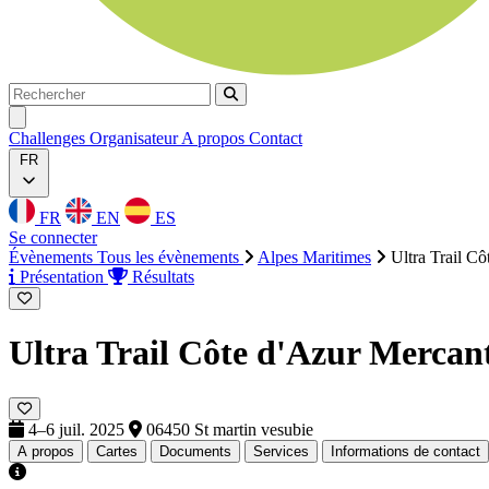
Rechercher
Rechercher
Ouvrir menu
Challenges
Organisateur
A propos
Contact
FR
FR
EN
ES
Se connecter
Évènements
Tous les évènements
Alpes Maritimes
Ultra Trail C
Présentation
Résultats
Ultra Trail Côte d'Azur Mercan
4–6 juil. 2025
06450 St martin vesubie
A propos
Cartes
Documents
Services
Informations de contact