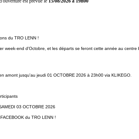
 d'ouverture est prévue le
15/08/2026
à 19h00
itions du TRO LENN !
er week-end d'Octobre, et les départs se feront cette année au cen
e en amont jusqu'au jeudi 01 OCTOBRE 2026 à 23h00 via KLIKEGO.
ticipants
SAMEDI 03 OCTOBRE 2026
age FACEBOOK du TRO LENN !