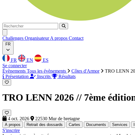
Rechercher
Rechercher
Ouvrir menu
Challenges
Organisateur
A propos
Contact
FR
FR
EN
ES
Se connecter
Évènements
Tous les évènements
Côtes d'Armor
TRO LENN 2026
Présentation
Inscrits
Résultats
TRO LENN 2026 // 7ème éditi
4 oct. 2026
22530 Mur de bretagne
A propos
Retrait des dossards
Cartes
Documents
Services
S'inscrire