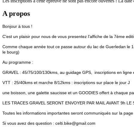
Les inscriptions à cette épreuve ne sont pas encore ouvertes ! La date
A propos
Bonjour à tous !
C'est un plaisir pour nous de vous presentez l'affiche de la 7ème ed
Comme chaque année tout ce passe autour du lac de Guerledan le 1
le bourg)
Au programme :
GRAVEL : 45/75/100/130kms, au guidage GPS, inscriptions en lign
VTT : 25/40kms et marche 8/12kms : inscriptions sur place le jour J
une boisson, une galette saucisse et un GOODIES offert à chaque par
LES TRACES GRAVEL SERONT ENVOYER PAR MAIL AVANT 9h LE 
Toutes les informations importantes seront communiqués sur la p
Si vous avez des question : celti.bike@gmail.com