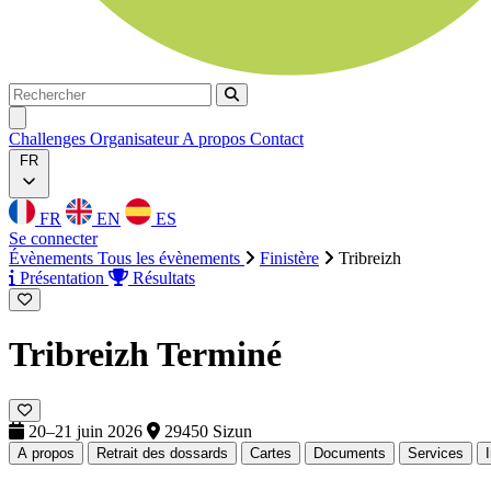
Rechercher
Rechercher
Ouvrir menu
Challenges
Organisateur
A propos
Contact
FR
FR
EN
ES
Se connecter
Évènements
Tous les évènements
Finistère
Tribreizh
Présentation
Résultats
Tribreizh
Terminé
20–21 juin 2026
29450 Sizun
A propos
Retrait des dossards
Cartes
Documents
Services