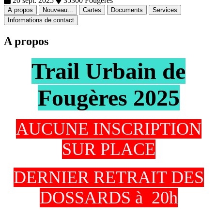
20 sept. 2025
35300 Fougeres
A propos
Nouveau...
Cartes
Documents
Services
Informations de contact
A propos
Trail Urbain de
Fougères 2025
AUCUNE INSCRIPTION
SUR PLACE
DERNIER RETRAIT DES
DOSSARDS à 20h