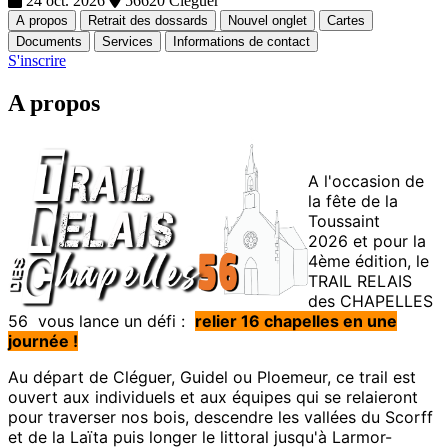
24 oct. 2026
56620 Cleguer
A propos
Retrait des dossards
Nouvel onglet
Cartes
Documents
Services
Informations de contact
S'inscrire
A propos
A l'occasion de
la fête de la
Toussaint
2026 et pour la
4ème édition, le
TRAIL RELAIS
des CHAPELLES
56 vous lance un défi :
relier 16 chapelles en une
journée
!
Au départ de Cléguer, Guidel ou Ploemeur, ce trail est
ouvert aux individuels et aux équipes qui se relaieront
pour traverser nos bois, descendre les vallées du Scorff
et de la Laïta puis longer le littoral jusqu'à Larmor-