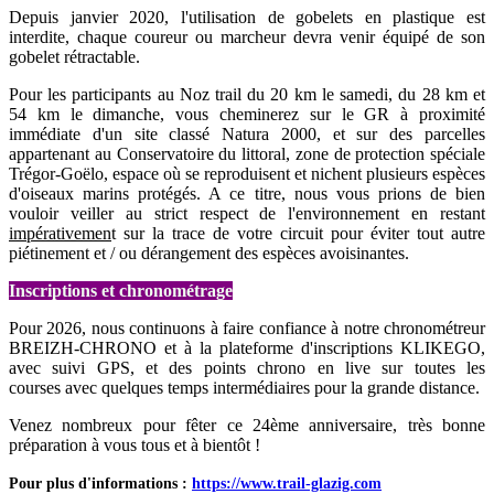
Depuis janvier 2020, l'utilisation de gobelets en plastique est
interdite, chaque coureur ou marcheur devra venir équipé de son
gobelet rétractable.
Pour les participants au Noz trail du 20 km le samedi, du 28 km et
54 km le dimanche, vous cheminerez sur le GR à proximité
immédiate d'un site classé Natura 2000, et sur des parcelles
appartenant au Conservatoire du littoral, zone de protection spéciale
Trégor-Goëlo, espace où se reproduisent et nichent plusieurs espèces
d'oiseaux marins protégés. A ce titre, nous vous prions de bien
vouloir veiller au strict respect de l'environnement en restant
impérativemen
t sur la trace de votre circuit pour éviter tout autre
piétinement et / ou dérangement des espèces avoisinantes.
Inscriptions et chronométrage
Pour 2026, nous continuons à faire confiance à notre chronométreur
BREIZH-CHRONO et à la plateforme d'inscriptions KLIKEGO,
avec suivi GPS, et des points chrono en live sur toutes les
courses avec quelques temps intermédiaires pour la grande distance.
Venez nombreux pour fêter ce 24ème anniversaire, très bonne
préparation à vous tous et à bientôt !
Pour plus d'informations :
https://www.trail-glazig.com