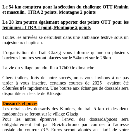
Le
54
km comptera pour la sélection du challenge OTT féminin
et masculin. ITRA 2 points, Montagne 2 points
Le 28 km pourr
a
également apporter des points OTT pour les
féminines : ITRA 1 point, Montagne 2 points
Toutes les arrivées se déroulent dans une ambiance festive sous un
majestueux chapiteau.
L'organisation du Trail Glazig vous informe qu'une ou plusieurs
barrières horaires seront placées sur le 54km et sur le 28km.
La vie du village prendra fin à 17h00 le dimanche.
Chers trailers, forts de notre succès, nous vous invitons à ne pas
tarder à vous inscrire, certaines courses de 2025 avaient été
clôturées très rapidement. Une bourse aux échanges de dossards sera
disponible sur le site de Klikego.
Dossards et puces
Les retraits des dossards des Kinders, du trail 5 km et des deux
randonnées se feront sur le village Glazig.
Pour les autres épreuves, l'envoi des dossards/puces sera
obligatoirement fait par Breizh-chrono par courrier à l'adresse
postale du coureur (3,5 Euros seront ajoutés au tarif de votre