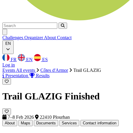
Search
Search
Ouvrir menu
Challenges
Organizer
About
Contact
EN
FR
EN
ES
Log in
Events
All events
Côtes d'Armor
Trail GLAZIG
Presentation
Results
Trail GLAZIG
Finished
7–8 Feb 2026
22410 Plourhan
About
Maps
Documents
Services
Contact information