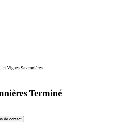
re et Vignes Savennières
ennières
Terminé
ns de contact