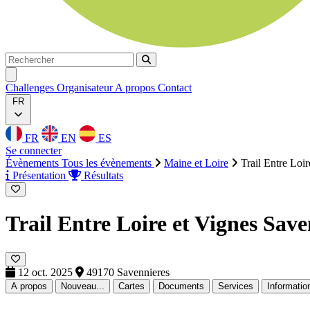
Rechercher
Rechercher
Ouvrir menu
Challenges
Organisateur
A propos
Contact
FR
FR
EN
ES
Se connecter
Évènements
Tous les évènements
Maine et Loire
Trail Entre Loi
Présentation
Résultats
Trail Entre Loire et Vignes Sav
12 oct. 2025
49170 Savennieres
A propos
Nouveau...
Cartes
Documents
Services
Informatio