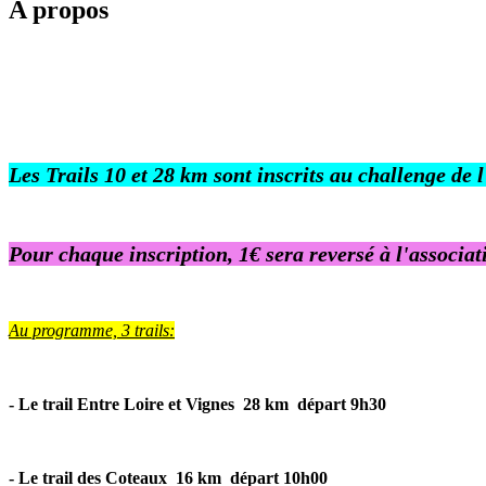
A propos
Les Trails 10 et 28 km sont inscrits au challenge de 
Pour chaque inscription, 1€ sera reversé à l'associa
Au programme, 3 trails:
- Le trail Entre Loire et Vignes 28 km départ 9h30
- Le trail des Coteaux 16 km départ 10h00