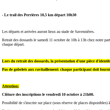
- Le trail des Perrières 10,5 km départ 10h30
Les départs et arrivées auront lieux au stade de Savennières.
Retrait des dossards le samedi 11 octobre de 10h à 13h chez notre pa
chaque départ.
Lors du retrait des dossards, la présentation d'une pièce d'identit
Pas de gobelets aux ravitaillement: chaque participant doit fourn
Attention:
Clôture des inscriptions le vendredi 10 octobre à 21h00.
Possibilité de s'inscrire sur place (sous réserve de places disponibles