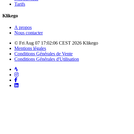
Tarifs
Klikego
A propos
Nous contacter
© Fri Aug 07 17:02:06 CEST 2026 Klikego
Mentions légales
Conditions Générales de Vente
Conditions Générales d'Utilisation
Strava
Instagram
Facebook
LinkedIn