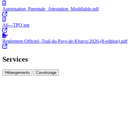
Autorisation_Parentale_Attestation_Modifiable.pdf
A6---TPO.jpg
Reglement-Officiel--Trail-du-Pays-de-lOurcq-2026-(8-edition).pdf
Services
Hébergements
Covoiturage