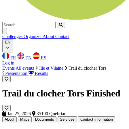
Search
Search
Ouvrir menu
Challenges
Organizer
About
Contact
EN
FR
EN
ES
Log in
Events
All events
Ille et Vilaine
Trail du clocher Tors
Presentation
Results
Trail du clocher Tors
Finished
Jan 25, 2026
35190 Québriac
About
Maps
Documents
Services
Contact information