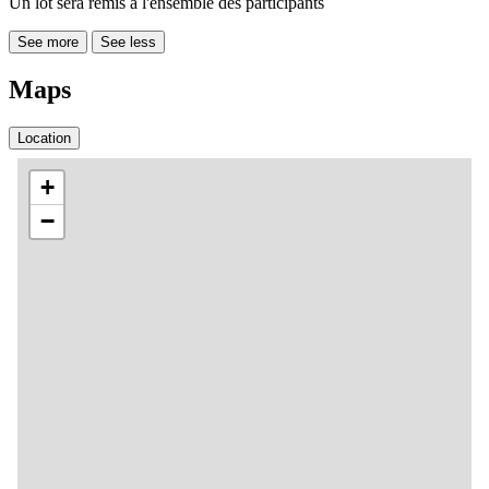
Un lot sera remis à l'ensemble des participants
See more
See less
Maps
Location