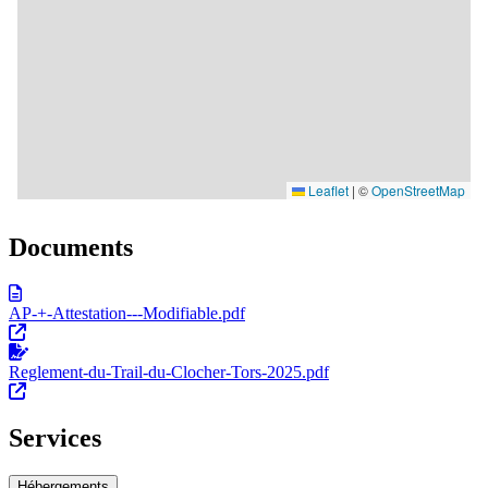
Documents
AP-+-Attestation---Modifiable.pdf
Reglement-du-Trail-du-Clocher-Tors-2025.pdf
Services
Hébergements