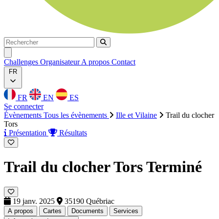
Rechercher
Rechercher
Ouvrir menu
Challenges
Organisateur
A propos
Contact
FR
FR
EN
ES
Se connecter
Évènements
Tous les évènements
Ille et Vilaine
Trail du clocher
Tors
Présentation
Résultats
Trail du clocher Tors
Terminé
19 janv. 2025
35190 Québriac
A propos
Cartes
Documents
Services