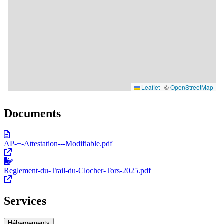
Documents
AP-+-Attestation---Modifiable.pdf
Reglement-du-Trail-du-Clocher-Tors-2025.pdf
Services
Hébergements