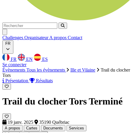
Rechercher
Rechercher
Ouvrir menu
Challenges
Organisateur
A propos
Contact
FR
FR
EN
ES
Se connecter
Évènements
Tous les évènements
Ille et Vilaine
Trail du clocher
Tors
Présentation
Résultats
Trail du clocher Tors
Terminé
19 janv. 2025
35190 Québriac
A propos
Cartes
Documents
Services