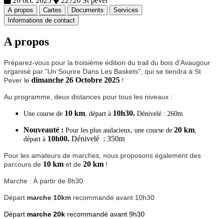
26 oct. 2025
22720 St pever
A propos
Cartes
Documents
Services
Informations de contact
A propos
Préparez-vous pour la troisième édition du trail du bois d'Avaugour
organisé par "Un Sourire Dans Les Baskets", qui se tiendra à St
dimanche 26 Octobre 2025
Pever le
!
Au programme, deux distances pour tous les niveaux :
10 km
10h30.
Une course de
, départ à
Dénivelé : 260m
Nouveauté :
20 km
Pour les plus audacieux, une course de
,
10h00.
Dénivelé : 350m
départ à
Pour les amateurs de marches, nous proposons également des
10 km
20 km
parcours de
et de
!
Marche : À partir de 8h30
Départ
marche 10km
recommandé avant 10h30
Départ
marche 20k
recommandé
avant 9h30