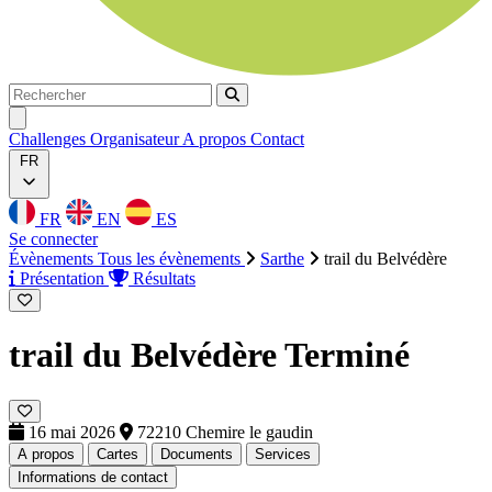
Rechercher
Rechercher
Ouvrir menu
Challenges
Organisateur
A propos
Contact
FR
FR
EN
ES
Se connecter
Évènements
Tous les évènements
Sarthe
trail du Belvédère
Présentation
Résultats
trail du Belvédère
Terminé
16 mai 2026
72210 Chemire le gaudin
A propos
Cartes
Documents
Services
Informations de contact