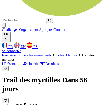
Rechercher
Rechercher
Ouvrir menu
Challenges
Organisateur
A propos
Contact
FR
FR
EN
ES
Se connecter
Évènements
Tous les évènements
Côtes d'Armor
Trail des
myrtilles
Présentation
Inscrits
Résultats
Trail des myrtilles
Dans 56
jours