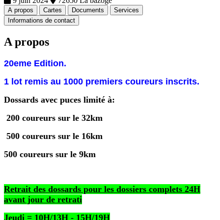
9 juin 2024
72650 La bazoge
A propos
Cartes
Documents
Services
Informations de contact
A propos
20eme Edition.
1 lot remis au 1000 premiers coureurs inscrits.
Dossards avec puces limité à:
200 coureurs sur le 32km
500 coureurs sur le 16km
500 coureurs sur le 9km
Retrait des dossards pour les dossiers complets 24H
avant jour de retrati
Jeudi = 10H/13H - 15H/19H