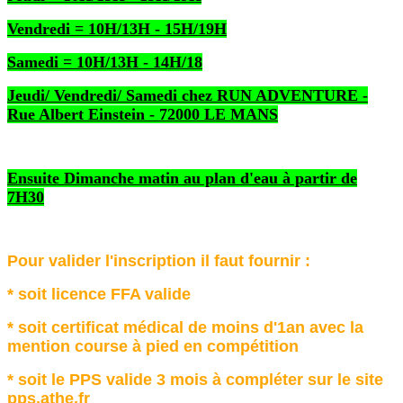
Vendredi = 10H/13H - 15H/19H
Samedi = 10H/13H - 14H/18
Jeudi/ Vendredi/ Samedi chez RUN ADVENTURE -
Rue Albert Einstein - 72000 LE MANS
Ensuite
Dimanche matin au plan d'eau à partir de
7H30
Pour valider l'inscription il faut fournir :
* soit licence FFA valide
* soit certificat médical de moins d'1an avec la
mention course à pied en compétition
* soit le PPS valide 3 mois à compléter sur le site
pps.athe.fr