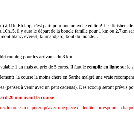
 à 11h. Eh hop, c'est parti pour une nouvelle édition! Les finishers de c
A 10h15, il y aura le départ de la boucle famille pour 1 km ou 2,7km sa
s mont-blanc, everest, kilimandjaro, bout du monde...
shirt running pour les arrivants du 8 km.
valable 1 an mais au prix de 5 euros. Il faut le
remplir en ligne
sur le s
bablement) la course la moins chère en Sarthe malgré une vraie récompen
ires (pensez à venir avec un petit cadenas). Des ecocup seront prévus pour
tard 20 min avant la course
z le ou les récupérer qu'avec une pièce d'identité correspond à chaque