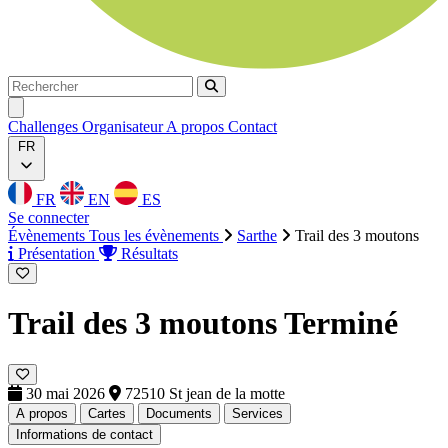
Rechercher
Rechercher
Ouvrir menu
Challenges
Organisateur
A propos
Contact
FR
FR
EN
ES
Se connecter
Évènements
Tous les évènements
Sarthe
Trail des 3 moutons
Présentation
Résultats
Trail des 3 moutons
Terminé
30 mai 2026
72510 St jean de la motte
A propos
Cartes
Documents
Services
Informations de contact