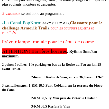
plus roulants, montées et descentes.
3 courses
seront donc au programme :
-La Canal PopKorn
:
Classante pour le
44km (900m d+)(
challenge Armorik Trail
),
pour les coureurs aguerris et
entraînés
.
Prévoir lampe frontale pour le début de course.
ATTENTION! Barrières horaires
.
Rythme 8mn/km
maximum.
2 points à rallier:
1-le parking en bas de la Roche du Feu au km 25
avant 10h50.
2-lieu-dit Kerforch Vian, au km 36,8 avant 12h25.
3 ravitaillements:
1-KM 18,5 Pont-Coblant, sur la terrasse du bistro
du Canal
2-KM 30,5 Ty Men près de Victor le Chaland
3-KM 38,5 Kerforc'h Vras