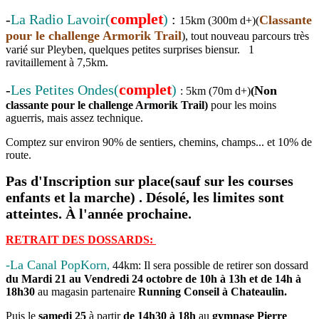
complet
-
La Radio Lavoir(
)
:
Classante
15km (300m d+)(
pour le challenge Armorik Trail
), tout nouveau parcours très
varié sur Pleyben, quelques petites surprises biensur. 1
ravitaillement à 7,5km.
complet
-
Les Petites Ondes(
)
Non
: 5km (70m d+)
(
classante pour le challenge Armorik Trail)
pour les moins
aguerris, mais assez technique.
Comptez sur environ 90% de sentiers, chemins, champs... et 10% de
route.
Pas d'Inscription sur place(sauf sur les courses
enfants et la marche) . Désolé, les limites sont
atteintes. À l'année prochaine.
RETRAIT DES DOSSARDS:
-La Canal PopKorn
,
44km: Il sera possible de retirer son dossard
du Mardi 21 au Vendredi 24 octobre de 10h à 13h et de 14h à
18h30
au magasin partenaire
Running Conseil à Chateaulin.
Puis le
samedi 25
à partir
de 14h30 à 18h
au
gymnase Pierre