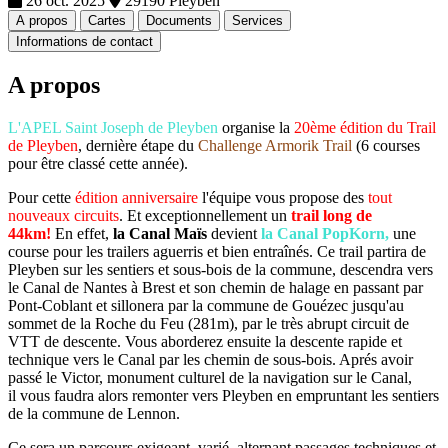
26 oct. 2025
29190 Pleyben
A propos
Cartes
Documents
Services
Informations de contact
A propos
L'APEL Saint Joseph de Pleyben
organise la
20ème édition du Trail
de Pleyben
, dernière étape du
Challenge Armorik Trail
(6 courses
pour être classé cette année).
Pour cette
édition anniversaire
l'équipe vous propose des
tout
nouveaux circuits
. Et exceptionnellement un
trail long de
44km!
En effet,
la Canal Maïs
devient
la Canal PopKorn,
une
course
pour les trailers aguerris et bien entraînés. Ce trail partira de
Pleyben sur les sentiers et sous-bois de la commune, descendra vers
le Canal de Nantes à Brest et son chemin de halage en passant par
Pont-Coblant et sillonera par la commune de Gouézec jusqu'au
sommet de la Roche du Feu (281m), par le très abrupt circuit de
VTT de descente. Vous aborderez ensuite la descente rapide et
technique vers le Canal par les chemin de sous-bois. Aprés avoir
passé le Victor, monument culturel de la navigation sur le Canal,
il vous faudra alors remonter vers Pleyben en empruntant les sentiers
de la commune de Lennon.
Ce sera un parcours exigeant, varié, alternant passages techniques et