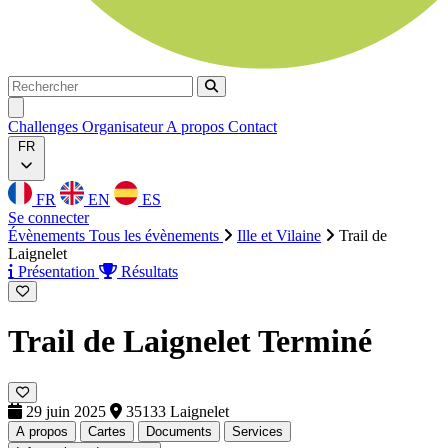
Rechercher
Rechercher
Ouvrir menu
Challenges
Organisateur
A propos
Contact
FR
FR
EN
ES
Se connecter
Évènements
Tous les évènements
Ille et Vilaine
Trail de
Laignelet
Présentation
Résultats
Trail de Laignelet
Terminé
29 juin 2025
35133 Laignelet
A propos
Cartes
Documents
Services