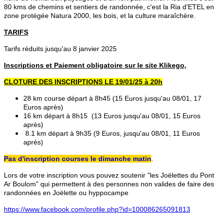
80 kms de chemins et sentiers de randonnée, c'est la Ria d'ETEL en
zone protégée Natura 2000, les bois, et la culture maraîchère.
TARIFS
Tarifs réduits jusqu'au 8 janvier 2025
Inscriptions et Paiement obligatoire sur le site Klikego,
CLOTURE DES INSCRIPTIONS LE 19/01/25 à 20h
28 km course départ à 8h45 (15 Euros jusqu'au 08/01, 17
Euros après)
16 km départ à 8h15 (13 Euros jusqu'au 08/01, 15 Euros
après)
8.1 km départ à 9h35 (9 Euros, jusqu'au 08/01, 11 Euros
après)
Pas d'inscription courses le dimanche matin
.
Lors de votre inscription vous pouvez soutenir "les Joëlettes du Pont
Ar Boulom" qui permettent à des personnes non valides de faire des
randonnées en Joëlette ou hyppocampe
https://www.facebook.com/profile.php?id=100086265091813