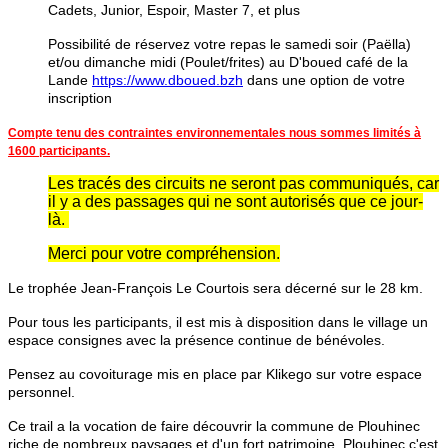
Cadets, Junior, Espoir, Master 7, et plus
Possibilité de réservez votre repas le samedi soir (Paëlla)
et/ou dimanche midi (Poulet/frites) au D'boued café de la
Lande
https://www.dboued.bzh
dans une option de votre
inscription
Compte tenu des contraintes environnementales nous sommes limités à
1600 participants.
Les tracés des circuits ne seront pas communiqués, car
il y a des passages qui ne sont autorisés que ce jour-
là.
Merci pour votre compréhension.
Le trophée Jean-François Le Courtois sera décerné sur le 28 km.
Pour tous les participants, il est mis à disposition dans le village un
espace consignes avec la présence continue de bénévoles.
Pensez au covoiturage mis en place par Klikego sur votre espace
personnel.
Ce trail a la vocation de faire découvrir la commune de Plouhinec
riche de nombreux paysages et d'un fort patrimoine. Plouhinec c'est