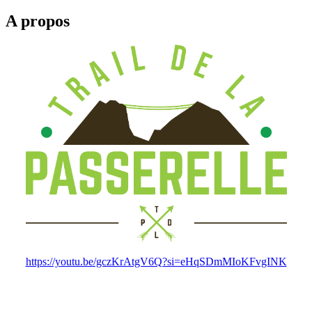
A propos
https://youtu.be/gczKrAtgV6Q?si=eHqSDmMIoKFvgINK