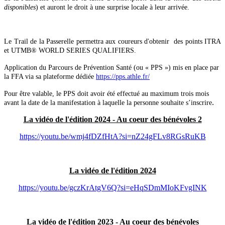
disponibles
)
et auront le droit à une surprise locale à leur arrivée.
Le Trail de la Passerelle permettra aux coureurs d'obtenir des points ITRA
et UTMB® WORLD SERIES QUALIFIERS.
Application du Parcours de Prévention Santé (ou « PPS ») mis en place par
la FFA via sa plateforme dédiée
https://pps.athle.fr/
Pour être valable, le PPS doit avoir été effectué au maximum trois mois
.
avant la date de la manifestation à laquelle la personne souhaite s’inscrire
La vidéo de l'édition 2024 - Au coeur des bénévoles 2
https://youtu.be/wmj4fDZfHtA?si=nZ24gFLv8RGsRuKB
La vidéo de l'édition 2024
https://youtu.be/gczKrAtgV6Q?si=eHqSDmMIoKFvgINK
La vidéo de l'édition 2023 - Au coeur des bénévoles