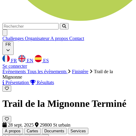
Rechercher
Rechercher
Ouvrir menu
Challenges
Organisateur
A propos
Contact
FR
FR
EN
ES
Se connecter
Évènements
Tous les évènements
Finistère
Trail de la
Mignonne
Présentation
Résultats
Trail de la Mignonne
Terminé
28 sept. 2025
29800 St urbain
A propos
Cartes
Documents
Services