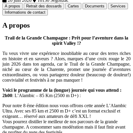
20 juin 2026
16130 Segonzac
A propos
Retrait des dossards
Cartes
Documents
Services
Informations de contact
A propos
Trail de la Grande Champagne : Prêt pour l’aventure dans la
spirit Valley !?
Tu veux vivre une expérience inoubliable au cœur des terres riches
en histoire et en saveurs ? Alors, marques d’une croix rouge le 20
juin 2026 dans ton agenda, car le Trail de la Grande Champagne,
niché au cœur de la Charente, promet une journée d’aventures
extraordinaires, ou vous partagerez douleur (beaucoup de douleur!)
convivialité et festivités à ne pas manquer !
Voici le programme de la (longue) journée qui vous attend :
2h00
: L’Alambic – 85 Km (2500 m D+) :
Pour notre 8 éme édition nous vous offrons cette année L’Alambic
Ultra. Avec ses 85 km et 2500 m D+ c’est un format exclusif et
exigeant… réservé aux amateurs de défi XXL !
Vous pourrez distiller le meilleur de nos parcours de la grande
champagne. A consommer sans modération mais il faut finir avant
de profiter du reste des festivités.