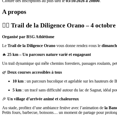
Clôture des inscriptions au plus tard le
03/10/2026 à 20h00
.
A propos
🏃‍♂️
Trail de la Diligence Orano – 4 octobre
Organisé par BSG Athlétisme
Le
Trail de la Diligence Orano
vous donne rendez‑vous le
dimanche
🔥
25 km – Un parcours nature varié et engageant
Un trail dynamique qui mêle chemins forestiers, passages roulants, peti
🌿
Deux courses accessibles à tous
10 km
: un parcours bucolique et agréable sur les hauteurs de B
5 km
: un tracé sans difficulté autour du lac de Sagnat, idéal po
🎉
Un village d’arrivée animé et chaleureux
Au stade, profitez d’une ambiance festive avec l’animation de
la Ban
Petits fours, barbecue, boissons… un moment de partage pour prolonger 