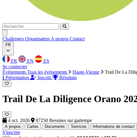
Rechercher
Rechercher
Ouvrir menu
Challenges
Organisateur
A propos
Contact
FR
FR
EN
ES
Se connecter
Évènements
Tous les évènements
Haute-Vienne
Trail De La Dil
Présentation
Inscrits
Résultats
Trail De La Diligence Orano 20
4 oct. 2026
87250 Bessines sur gartempe
A propos
Cartes
Documents
Services
Informations de contact
S'inscrire