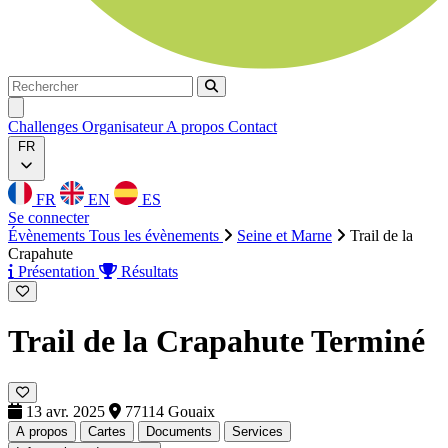
Rechercher
Rechercher
Ouvrir menu
Challenges
Organisateur
A propos
Contact
FR
FR
EN
ES
Se connecter
Évènements
Tous les évènements
Seine et Marne
Trail de la
Crapahute
Présentation
Résultats
Trail de la Crapahute
Terminé
13 avr. 2025
77114 Gouaix
A propos
Cartes
Documents
Services