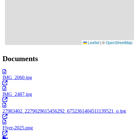
Documents
IMG_2060.jpg
IMG_2487.jpg
27983402_2279029615456292_6752361404511139521_o.jpg
Flyer-2025.png