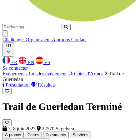
Rechercher
Rechercher
Ouvrir menu
Challenges
Organisateur
A propos
Contact
FR
FR
EN
ES
Se connecter
Évènements
Tous les évènements
Côtes d'Armor
Trail de
Guerledan
Présentation
Résultats
Trail de Guerledan
Terminé
7–8 juin 2025
22570 St gelven
A propos
Cartes
Documents
Services