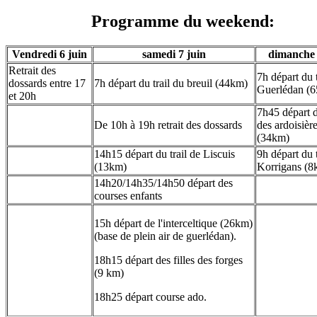
Programme du weekend:
Vendredi 6 juin
samedi 7 juin
dimanche 
Retrait des
7h départ du t
dossards entre 17
7h départ du trail du breuil (44km)
Guerlédan (
et 20h
7h45 départ d
De 10h à 19h retrait des dossards
des ardoisièr
(34km)
14h15 départ du trail de Liscuis
9h départ du t
(13km)
Korrigans (8
14h20/14h35/14h50 départ des
courses enfants
15h départ de l'interceltique (26km)
(base de plein air de guerlédan).
18h15 départ des filles des forges
(9 km)
18h25 départ course ado.