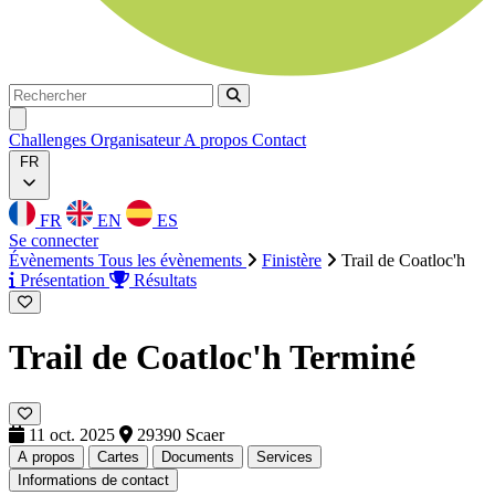
Rechercher
Rechercher
Ouvrir menu
Challenges
Organisateur
A propos
Contact
FR
FR
EN
ES
Se connecter
Évènements
Tous les évènements
Finistère
Trail de Coatloc'h
Présentation
Résultats
Trail de Coatloc'h
Terminé
11 oct. 2025
29390 Scaer
A propos
Cartes
Documents
Services
Informations de contact