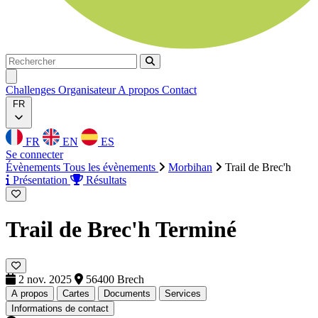
Rechercher
Rechercher
Ouvrir menu
Challenges
Organisateur
A propos
Contact
FR
FR
EN
ES
Se connecter
Évènements
Tous les évènements
Morbihan
Trail de Brec'h
Présentation
Résultats
Trail de Brec'h
Terminé
2 nov. 2025
56400 Brech
A propos
Cartes
Documents
Services
Informations de contact