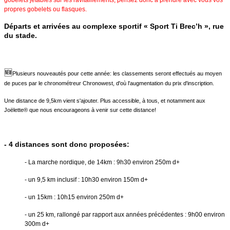
propres gobelets ou flasques.
Départs et arrivées au complexe sportif « Sport Ti Brec’h », rue
du stade.
🆕
Plusieurs nouveautés pour cette année: les classements seront effectués au moyen
de puces par le chronométreur Chronowest, d'où l'augmentation du prix d'inscription.
Une distance de 9,5km vient s'ajouter. Plus accessible, à tous, et notamment aux
Joëlette® que nous encourageons à venir sur cette distance!
- 4 distances sont donc proposées:
- La marche nordique, de 14km : 9h30 environ 250m d+
- un 9,5 km inclusif : 10h30 environ 150m d+
- un 15km : 10h15 environ 250m d+
- un 25 km, rallongé par rapport aux années précédentes : 9h00 environ
300m d+