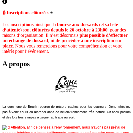
🔒 Inscriptions clôturées
⚠️
Les
inscriptions
ainsi que la
bourse aux dossards
(et sa
liste
d’attente
) sont
clôturées depuis le 26 octobre à 23h00
, pour des
raisons d’organisation. Il n’est désormais
plus possible d’effectuer
un échange de dossard
,
ni de procéder à une inscription sur
place
. Nous vous remercions pour votre compréhension et votre
intérêt pour l’événement.
A propos
La commune de Brec'h regorge de trésors cachés pour les coureurs! Donc n'hésitez
pas à venir courir ou marcher dans ce bel environnement, très nature. Un beau podium
et des lots très sympas à gagner au tirage au sort.
Attention, afin de pensez à l'environnement, nous n'avons pas prévu de
gobelets jetables sur les ravitaillements, pensez donc à prendre avec vous vos