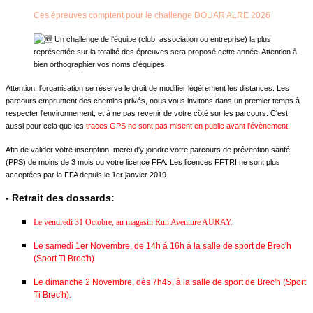
Ces épreuves comptent pour le challenge DOUAR ALRE 2026
Un challenge de l'équipe (club, association ou entreprise) la plus
représentée sur la totalité des épreuves sera proposé cette année. Attention à
bien orthographier vos noms d'équipes.
Attention, l'organisation se réserve le droit de modifier légèrement les distances. Les
parcours empruntent des chemins privés, nous vous invitons dans un premier temps à
respecter l'environnement, et à ne pas revenir de votre côté sur les parcours. C'est
aussi pour cela que les
traces GPS ne sont pas misent en public avant l'évènement.
Afin de valider votre inscription, merci d'y joindre votre parcours de prévention santé
(PPS) de moins de 3 mois ou votre licence FFA. Les licences FFTRI ne sont plus
acceptées par la FFA depuis le 1er janvier 2019.
- Retrait des dossards:
Le vendredi 31 Octobre, au magasin Run Aventure AURAY.
Le samedi 1er Novembre, de 14h à 16h à la salle de sport de Brec'h
(Sport Ti Brec'h)
Le dimanche 2 Novembre, dès 7h45, à la salle de sport de Brec'h (Sport
Ti Brec'h).