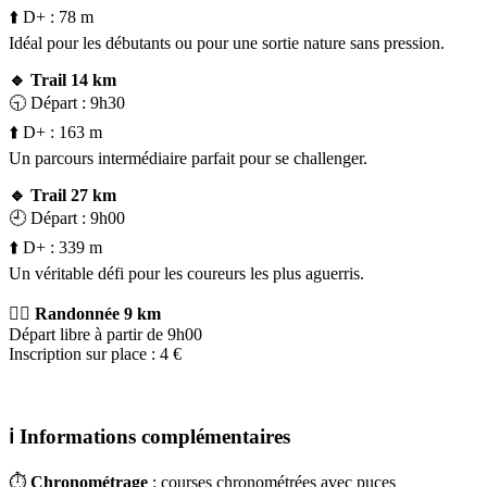
⬆️ D+ : 78 m
Idéal pour les débutants ou pour une sortie nature sans pression.
🔹 Trail 14 km
🕤 Départ : 9h30
⬆️ D+ : 163 m
Un parcours intermédiaire parfait pour se challenger.
🔹 Trail 27 km
🕘 Départ : 9h00
⬆️ D+ : 339 m
Un véritable défi pour les coureurs les plus aguerris.
🚶‍♀️ Randonnée 9 km
Départ libre à partir de 9h00
Inscription sur place : 4 €
ℹ️
Informations complémentaires
⏱️
Chronométrage
: courses chronométrées avec puces