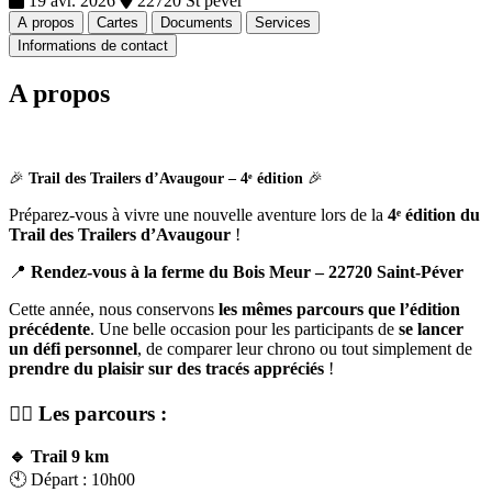
19 avr. 2026
22720 St pever
A propos
Cartes
Documents
Services
Informations de contact
A propos
🎉
Trail des Trailers d’Avaugour – 4ᵉ édition
🎉
Préparez-vous à vivre une nouvelle aventure lors de la
4ᵉ édition du
Trail des Trailers d’Avaugour
!
📍
Rendez-vous à la ferme du Bois Meur – 22720 Saint-Péver
Cette année, nous conservons
les mêmes parcours que l’édition
précédente
. Une belle occasion pour les participants de
se lancer
un défi personnel
, de comparer leur chrono ou tout simplement de
prendre du plaisir sur des tracés appréciés
!
🏃‍♂️
Les parcours :
🔹 Trail 9 km
🕙 Départ : 10h00