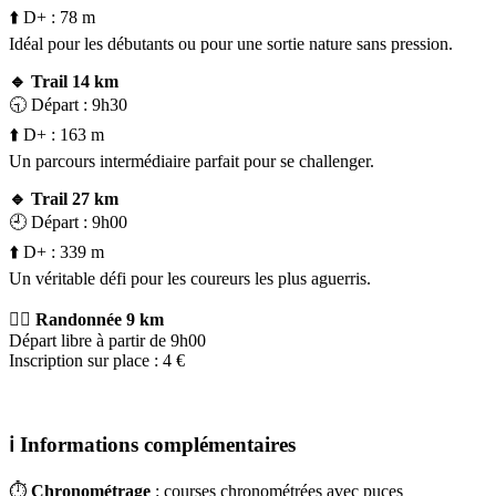
⬆️ D+ : 78 m
Idéal pour les débutants ou pour une sortie nature sans pression.
🔹 Trail 14 km
🕤 Départ : 9h30
⬆️ D+ : 163 m
Un parcours intermédiaire parfait pour se challenger.
🔹 Trail 27 km
🕘 Départ : 9h00
⬆️ D+ : 339 m
Un véritable défi pour les coureurs les plus aguerris.
🚶‍♀️ Randonnée 9 km
Départ libre à partir de 9h00
Inscription sur place : 4 €
ℹ️
Informations complémentaires
⏱️
Chronométrage
: courses chronométrées avec puces