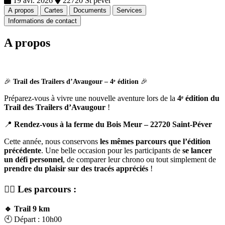
19 avr. 2026
22720 St pever
A propos
Cartes
Documents
Services
Informations de contact
A propos
🎉
Trail des Trailers d’Avaugour – 4ᵉ édition
🎉
Préparez-vous à vivre une nouvelle aventure lors de la
4ᵉ édition du
Trail des Trailers d’Avaugour
!
📍
Rendez-vous à la ferme du Bois Meur – 22720 Saint-Péver
Cette année, nous conservons
les mêmes parcours que l’édition
précédente
. Une belle occasion pour les participants de
se lancer
un défi personnel
, de comparer leur chrono ou tout simplement de
prendre du plaisir sur des tracés appréciés
!
🏃‍♂️
Les parcours :
🔹 Trail 9 km
🕙 Départ : 10h00