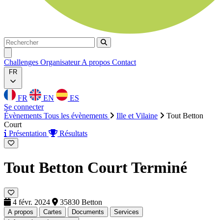
Rechercher
Rechercher
Ouvrir menu
Challenges
Organisateur
A propos
Contact
FR
FR
EN
ES
Se connecter
Évènements
Tous les évènements
Ille et Vilaine
Tout Betton
Court
Présentation
Résultats
Tout Betton Court
Terminé
4 févr. 2024
35830 Betton
A propos
Cartes
Documents
Services