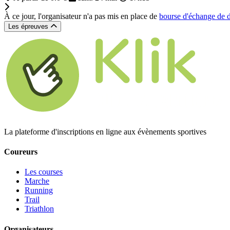
À ce jour, l'organisateur n'a pas mis en place de
bourse d'échange de 
Les épreuves
La plateforme d'inscriptions en ligne aux évènements sportives
Coureurs
Les courses
Marche
Running
Trail
Triathlon
Organisateurs