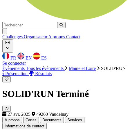
Rechercher
Rechercher
Ouvrir menu
Challenges
Organisateur
A propos
Contact
FR
FR
EN
ES
Se connecter
Évènements
Tous les évènements
Maine et Loire
SOLID'RUN
Présentation
Résultats
SOLID'RUN
Terminé
27 avr. 2025
49260 Vaudelnay
A propos
Cartes
Documents
Services
Informations de contact