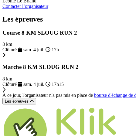
Léonie Le Briand
Contacter l’organisateur
Les épreuves
Course 8 KM SLOUG RUN 2
8 km
Clôturé
sam. 4 juil.
17h
Marche 8 KM SLOUG RUN 2
8 km
Clôturé
sam. 4 juil.
17h15
À ce jour, l'organisateur n'a pas mis en place de
bourse d'échange de 
Les épreuves