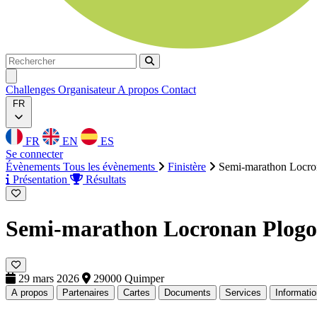
Rechercher
Rechercher
Ouvrir menu
Challenges
Organisateur
A propos
Contact
FR
FR
EN
ES
Se connecter
Évènements
Tous les évènements
Finistère
Semi-marathon Locro
Présentation
Résultats
Semi-marathon Locronan Plog
29 mars 2026
29000 Quimper
A propos
Partenaires
Cartes
Documents
Services
Informati