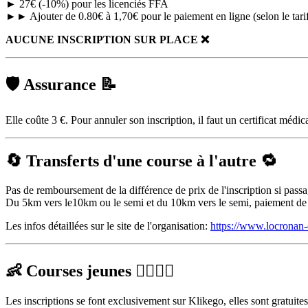
► 27€ (-10%) pour les licenciés FFA
►► Ajouter de 0.80€ à 1,70€ pour le paiement en ligne (selon le tarif
AUCUNE INSCRIPTION SUR PLACE ❌
🛡️ Assurance 📝
Elle coûte 3 €. Pour annuler son inscription, il faut un certificat médic
🔄 Transferts d'une course à l'autre 🔁
Pas de remboursement de la différence de prix de l'inscription si pas
Du 5km vers le10km ou le semi et du 10km vers le semi, paiement de la 
Les infos détaillées sur le site de l'organisation:
https://www.locronan-
👶 Courses jeunes 🏃‍♀️🏃‍♂️
Les inscriptions se font exclusivement sur Klikego, elles sont gratuites