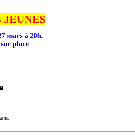
 JEUNES
27 mars à 20h.
 sur place

ards.
.