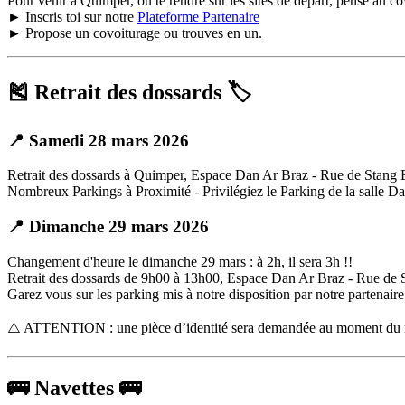
Pour venir à Quimper, ou te rendre sur les sites de départ, pense au co
► Inscris toi sur notre
Plateforme Partenaire
► Propose un covoiturage ou trouves en un.
🎽 Retrait des dossards 🏷️
📍 Samedi 28 mars 2026
Retrait des dossards à Quimper, Espace Dan Ar Braz - Rue de Stang
Nombreux Parkings à Proximité - Privilégiez le Parking de la salle D
📍 Dimanche 29 mars 2026
Changement d'heure le dimanche 29 mars : à 2h, il sera 3h !!
Retrait des dossards de 9h00 à 13h00, Espace Dan Ar Braz - Rue de
Garez vous sur les parking mis à notre disposition par notre partenai
⚠️ ATTENTION : une pièce d’identité sera demandée au moment du retrai
🚌 Navettes 🚌