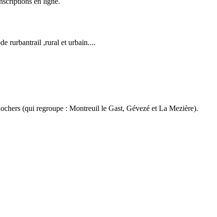
nscriptions en ligne.
 rurbantrail ,rural et urbain....
lochers (qui regroupe : Montreuil le Gast, Gévezé et La Mezière).