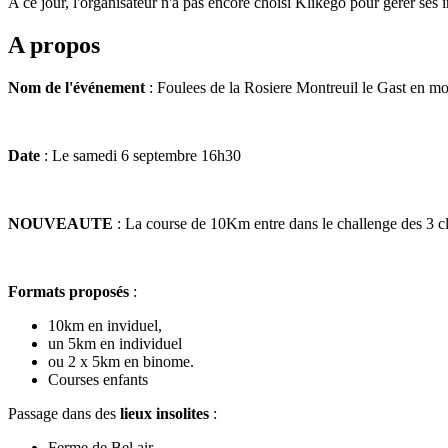
A ce jour, l'organisateur n'a pas encore choisi Klikego pour gérer ses i
A propos
Nom de l'événement
: Foulees de la Rosiere Montreuil le Gast en mode
Date
: Le samedi 6 septembre 16h30
NOUVEAUTE
: La course de 10Km entre dans le challenge des 3 c
Formats proposés
:
10km en inviduel,
un 5km en individuel
ou 2 x 5km en binome.
Courses enfants
Passage dans des
lieux insolites
:
Ferme de Bel air