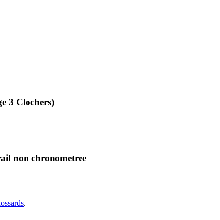
e 3 Clochers)
rail non chronometree
dossards
.