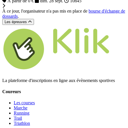
À partir de 0 €
dim. 28 sept.
10h45
À ce jour, l'organisateur n'a pas mis en place de
bourse d'échange de
dossards
.
Les épreuves
La plateforme d'inscriptions en ligne aux évènements sportives
Coureurs
Les courses
Marche
Running
Trail
Triathlon