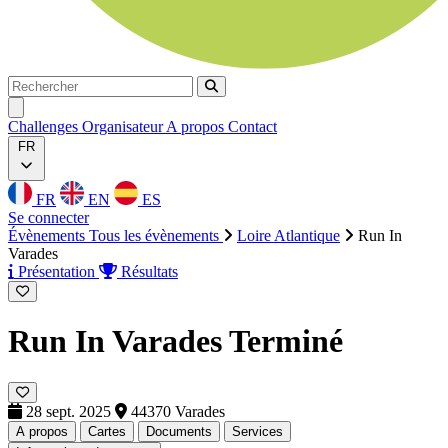
Rechercher
Rechercher
Ouvrir menu
Challenges
Organisateur
A propos
Contact
FR
FR
EN
ES
Se connecter
Évènements
Tous les évènements
Loire Atlantique
Run In
Varades
Présentation
Résultats
Run In Varades
Terminé
28 sept. 2025
44370 Varades
A propos
Cartes
Documents
Services