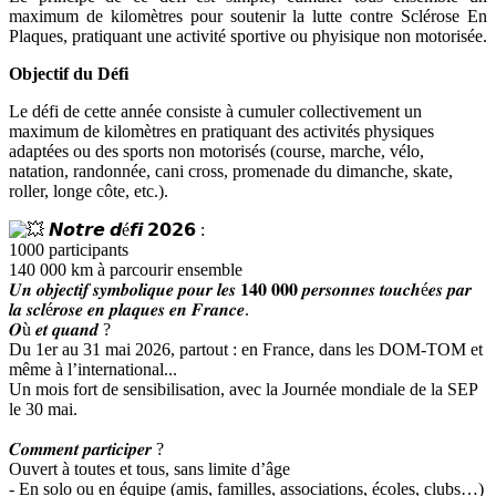
maximum de kilomètres pour soutenir la lutte contre Sclérose En
Plaques, pratiquant une activité sportive ou phyisique non motorisée.
Objectif du Défi
Le défi de cette année consiste à cumuler collectivement un
maximum de kilomètres en pratiquant des activités physiques
adaptées ou des sports non motorisés (course, marche, vélo,
natation, randonnée, cani cross, promenade du dimanche, skate,
roller, longe côte, etc.).
𝙉𝙤𝙩𝙧𝙚 𝙙é𝙛𝙞 𝟮𝟬𝟮𝟲 :
1000 participants
140 000 km à parcourir ensemble
𝑼𝒏 𝒐𝒃𝒋𝒆𝒄𝒕𝒊𝒇 𝒔𝒚𝒎𝒃𝒐𝒍𝒊𝒒𝒖𝒆 𝒑𝒐𝒖𝒓 𝒍𝒆𝒔 𝟏𝟒𝟎 𝟎𝟎𝟎 𝒑𝒆𝒓𝒔𝒐𝒏𝒏𝒆𝒔 𝒕𝒐𝒖𝒄𝒉é𝒆𝒔 𝒑𝒂𝒓
𝒍𝒂 𝒔𝒄𝒍é𝒓𝒐𝒔𝒆 𝒆𝒏 𝒑𝒍𝒂𝒒𝒖𝒆𝒔 𝒆𝒏 𝑭𝒓𝒂𝒏𝒄𝒆.
𝑶ù 𝒆𝒕 𝒒𝒖𝒂𝒏𝒅 ?
Du 1er au 31 mai 2026, partout : en France, dans les DOM-TOM et
même à l’international...
Un mois fort de sensibilisation, avec la Journée mondiale de la SEP
le 30 mai.
𝑪𝒐𝒎𝒎𝒆𝒏𝒕 𝒑𝒂𝒓𝒕𝒊𝒄𝒊𝒑𝒆𝒓 ?
Ouvert à toutes et tous, sans limite d’âge
- En solo ou en équipe (amis, familles, associations, écoles, clubs…)