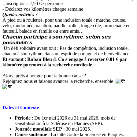
- Inscription : 2,50 € / personne
- Déclarez vos kilomètres chaque semaine
𝑸𝒖𝒆𝒍𝒍𝒆𝒔 𝒂𝒄𝒕𝒊𝒗𝒊𝒕é𝒔 ?
À pied ou à roulettes, pour une inclusion totale : marche, course,
vélo, randonnée, natation, paddle, roller, longe côte, promenade en
fauteuil, balade en famille ou entre amis…
𝘾𝙝𝙖𝙘𝙪𝙣 𝙥𝙖𝙧𝙩𝙞𝙘𝙞𝙥𝙚 à 𝙨𝙤𝙣 𝙧𝙮𝙩𝙝𝙢𝙚, 𝙨𝙚𝙡𝙤𝙣 𝙨𝙚𝙨
𝙥𝙤𝙨𝙨𝙞𝙗𝙞𝙡𝙞𝙩é𝙨.
Un défi solidaire avant tout : Pas de compétition, inclusion totale,
chacun à son rythme, dans un esprit de partage et de bienveillance.
𝐄𝐭 𝐬𝐮𝐫𝐭𝐨𝐮𝐭 : 𝐑𝐮𝐛𝐚𝐧 𝐁𝐥𝐞𝐮 & 𝐂𝐨 𝐬’𝐞𝐧𝐠𝐚𝐠𝐞 à 𝐫𝐞𝐯𝐞𝐫𝐬𝐞𝐫 𝟎,𝟎𝟏 € 𝐩𝐚𝐫
𝐤𝐢𝐥𝐨𝐦è𝐭𝐫𝐞 𝐩𝐚𝐫𝐜𝐨𝐮𝐫𝐮 à 𝐥𝐚 𝐫𝐞𝐜𝐡𝐞𝐫𝐜𝐡𝐞 𝐦é𝐝𝐢𝐜𝐚𝐥𝐞.
Alors, prêts à bouger pour la bonne cause ?
Rejoignez-nous et faisons avancer la recherche, ensemble
Dates et Contexte
Période
: Du 1er mai 2026 au 31 mai 2026, mois de
sensibilisation à la Sclérose en Plaques (SEP).
Journée mondiale SEP
: 30 mai 2025.
Cause soutenue
: La lutte contre la Sclérose en Plaques.