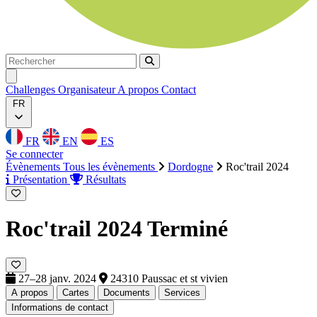
Rechercher
Rechercher
Ouvrir menu
Challenges
Organisateur
A propos
Contact
FR
FR
EN
ES
Se connecter
Évènements
Tous les évènements
Dordogne
Roc'trail 2024
Présentation
Résultats
Roc'trail 2024
Terminé
27–28 janv. 2024
24310 Paussac et st vivien
A propos
Cartes
Documents
Services
Informations de contact