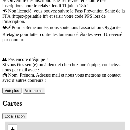
⚠ Ouverture des inscriptions le 1er février et clôture des
inscriptions pour le relais : Jeudi 11 juin à 18h !
📢 Non licencié, vous pouvez suivre le Pass Prévention Santé de la
FFA (https://pps.athle.fr/) et saisir votre code PPS lors de
l’inscription.
❤️‍🩹​Pour la 3ème année, nous soutenons l'association Olygocite
Bretagne pour lutter contre les tumeurs cérébrales avec 1€ reversé
par coureur.
👥 Pas encore d’équipe ?
Si vous êtes seul(e) ou à deux et cherchez une équipe, contactez-
nous par mail avec :
📩 Nom, Prénom, Adresse mail et nous vous mettrons en contact
avec d’autres coureurs !
Voir plus
Voir moins
Cartes
Localisation