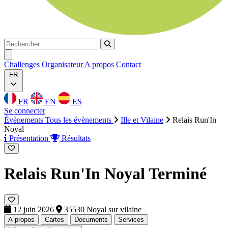
Rechercher
Rechercher
Ouvrir menu
Challenges
Organisateur
A propos
Contact
FR
FR
EN
ES
Se connecter
Évènements
Tous les évènements
Ille et Vilaine
Relais Run'In
Noyal
Présentation
Résultats
Relais Run'In Noyal
Terminé
12 juin 2026
35530 Noyal sur vilaine
A propos
Cartes
Documents
Services