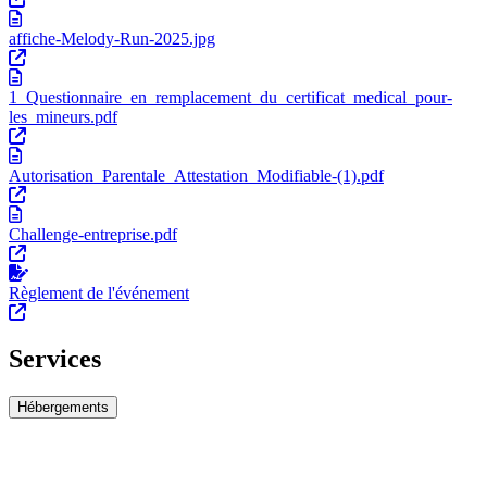
affiche-Melody-Run-2025.jpg
1_Questionnaire_en_remplacement_du_certificat_medical_pour-
les_mineurs.pdf
Autorisation_Parentale_Attestation_Modifiable-(1).pdf
Challenge-entreprise.pdf
Règlement de l'événement
Services
Hébergements