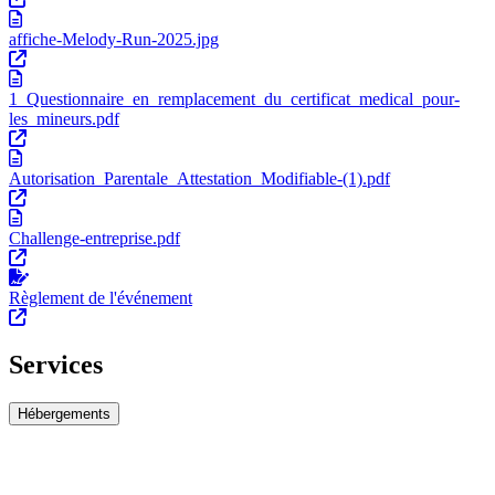
affiche-Melody-Run-2025.jpg
1_Questionnaire_en_remplacement_du_certificat_medical_pour-
les_mineurs.pdf
Autorisation_Parentale_Attestation_Modifiable-(1).pdf
Challenge-entreprise.pdf
Règlement de l'événement
Services
Hébergements