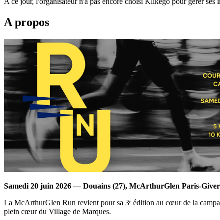
A ce jour, l'organisateur n'a pas encore choisi Klikego pour gérer ses i
A propos
Samedi 20 juin 2026 — Douains (27), McArthurGlen Paris-Give
La McArthurGlen Run revient pour sa 3ᵉ édition au cœur de la campagn
plein cœur du Village de Marques.