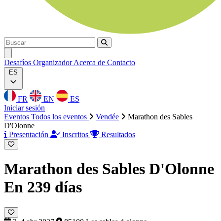
Buscar
Buscar
Ouvrir menu
Desafíos
Organizador
Acerca de
Contacto
ES
FR
EN
ES
Iniciar sesión
Eventos
Todos los eventos
Vendée
Marathon des Sables
D'Olonne
Presentación
Inscritos
Resultados
Marathon des Sables D'Olonne
En 239 días