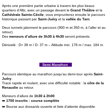
Après une première partie urbaine à travers les plus beaux
quartiers d’Albi, avec un passage devant le
Grand Théâtre
et la
Cathédrale Sainte-Cécile
, vous emprunterez ensuite le parcours
historique passant par
Saint-Juéry
et la
vallée du Tarn
.
Deux tunnels jalonnent le parcours (900 m et 350 m, à l’aller et au
retour).
Des
meneurs d’allure de 3h30 à 4h30
seront présents.
Dénivelé : D+ 38 m / D- 37 m – Altitude min. 178 m / max. 184 m.
Semi-Marathon
Parcours identique au marathon jusqu’au demi-tour après
Saint-
Juéry
.
Tracé rapide et roulant, avec une difficulté notable : la
côte de la
Renaudie
au retour.
Meneurs d’allure de
1h30 à 2h00
.
➡️
1700 inscrits : course complète
➡️ Bourse aux dossards ouverte et liste d’attente disponible.