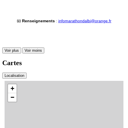
📧
Renseignements
:
infomarathondalbi@orange.fr
Voir plus
Voir moins
Cartes
Localisation