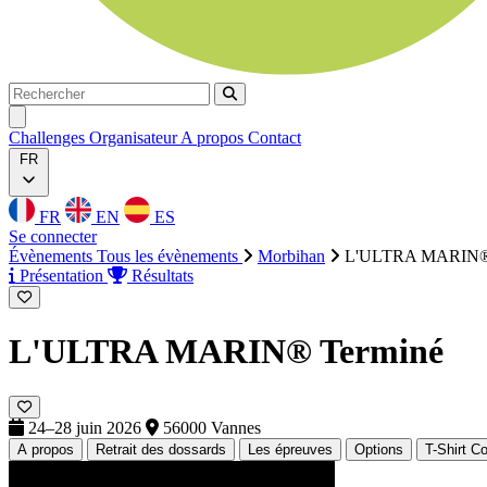
Rechercher
Rechercher
Ouvrir menu
Challenges
Organisateur
A propos
Contact
FR
FR
EN
ES
Se connecter
Évènements
Tous les évènements
Morbihan
L'ULTRA MARIN
Présentation
Résultats
L'ULTRA MARIN®
Terminé
24–28 juin 2026
56000 Vannes
A propos
Retrait des dossards
Les épreuves
Options
T-Shirt Co