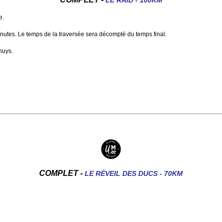
LE RAID - 100KM
e.
utes. Le temps de la traversée sera décompté du temps final.
huys.
COMPLET -
LE RÉVEIL DES DUCS - 70KM
.