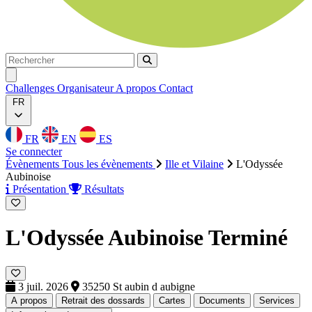
Rechercher
Rechercher
Ouvrir menu
Challenges
Organisateur
A propos
Contact
FR
FR
EN
ES
Se connecter
Évènements
Tous les évènements
Ille et Vilaine
L'Odyssée
Aubinoise
Présentation
Résultats
L'Odyssée Aubinoise
Terminé
3 juil. 2026
35250 St aubin d aubigne
A propos
Retrait des dossards
Cartes
Documents
Services