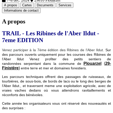
7–8 déc. 2024
29810 Plouarzel
A propos
Cartes
Documents
Services
Informations de contact
A propos
TRAIL - Les Ribines de l'Aber Ildut -
7eme EDITION
Venez participer à la 7ème édition des Ribines de l'Aber Ildut.
Sur
des parcours ouverts uniquement pour les courses des Ribines de
l'Aber Ildut Venez profiter des petits sentiers de
Plouarzel
(
29-
randonnées serpentant dans la commune de
Finistère
)
entre terre et mer et domaines forestiers.
Les parcours techniques offrent des passages de ruisseaux, de
tourbières, de sous-bois, de bords de lacs ou le long des berges de
l'Aber Ildut., et traversent meme une exploitation agricole, avec de
vraies vaches dedans où vous attendrons ravitaillements et
réconforts des bénévoles.
Cette année les organisateurs vous ont réservé des nouveautés et
des surprises :