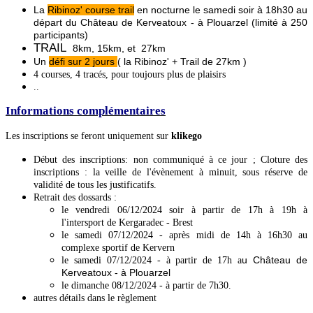
La
Ribinoz' course trail
en nocturne le samedi soir à 18h30 au
départ du Château de Kerveatoux - à Plouarzel (limité à 250
participants)
TRAIL
8km, 15km, et 27km
Un
défi sur 2 jours
( la Ribinoz' + Trail de 27km )
4 courses, 4 tracés, pour toujours plus de plaisirs
..
Informations complémentaires
Les inscriptions se feront uniquement sur
klikego
Début des inscriptions: non communiqué à ce jour ; Cloture des
inscriptions : la veille de l'évènement à minuit, sous réserve de
validité de tous les justificatifs.
Retrait des dossards :
le vendredi 06/12/2024 soir à partir de 17h à 19h à
l'intersport de Kergaradec - Brest
le samedi 07/12/2024 - après midi de 14h à 16h30 au
complexe sportif de Kervern
u Château de
le samedi 07/12/2024 - à partir de 17h a
Kerveatoux - à Pl
ouarzel
le dimanche 08/12/2024 - à partir de 7h30.
autres détails dans le règlement