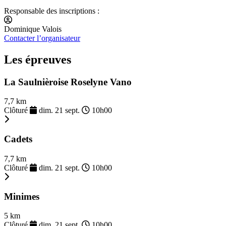
Responsable des inscriptions :
Dominique Valois
Contacter l’organisateur
Les épreuves
La Saulnièroise Roselyne Vano
7,7 km
Clôturé
dim. 21 sept.
10h00
Cadets
7,7 km
Clôturé
dim. 21 sept.
10h00
Minimes
5 km
Clôturé
dim. 21 sept.
10h00