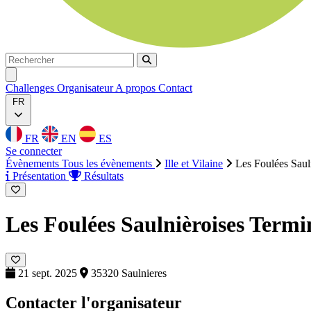
Rechercher
Rechercher
Ouvrir menu
Challenges
Organisateur
A propos
Contact
FR
FR
EN
ES
Se connecter
Évènements
Tous les évènements
Ille et Vilaine
Les Foulées Saul
Présentation
Résultats
Les Foulées Saulnièroises
Termi
21 sept. 2025
35320 Saulnieres
Contacter l'organisateur