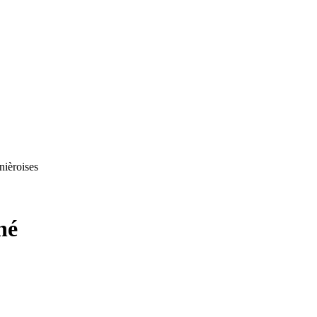
nièroises
né